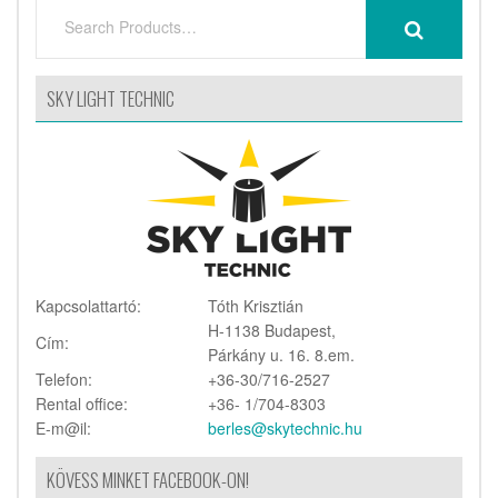
SEARCH
SEARCH
FOR:
SKY LIGHT TECHNIC
Kapcsolattartó:
Tóth Krisztián
H-1138 Budapest,
Cím:
Párkány u. 16. 8.em.
Telefon:
+36-30/716-2527
Rental office:
+36- 1/704-8303
E-m@il:
berles@skytechnic.hu
KÖVESS MINKET FACEBOOK-ON!