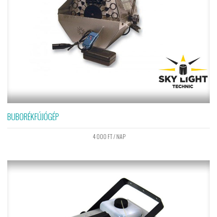
BUBORÉKFÚJÓGÉP
4 000
FT
/ NAP