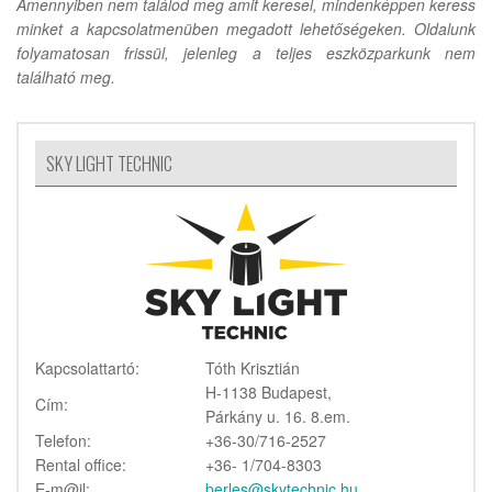
Amennyiben nem találod meg amit keresel, mindenképpen keress
minket a kapcsolatmenüben megadott lehetőségeken. Oldalunk
folyamatosan frissül, jelenleg a teljes eszközparkunk nem
található meg.
SKY LIGHT TECHNIC
Kapcsolattartó:
Tóth Krisztián
H-1138 Budapest,
Cím:
Párkány u. 16. 8.em.
Telefon:
+36-30/716-2527
Rental office:
+36- 1/704-8303
E-m@il:
berles@skytechnic.hu