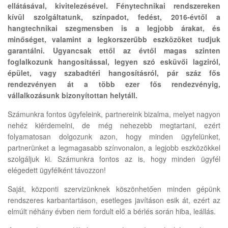
ellátásával, kivitelezésével.
Fénytechnikai rendszereken
kívül szolgáltatunk, színpadot, fedést, 2016-évtől a
hangtechnikai szegmensben is a legjobb árakat, és
minőséget, valamint a legkorszerűbb eszközöket tudjuk
garantálni. Ugyancsak ettől az évtől magas szinten
foglalkozunk hangosítással, legyen szó esküvői lagziról,
épület, vagy szabadtéri hangosításról, pár száz fős
rendezvényen át a több ezer fős rendezvényig,
vállalkozásunk bizonyítottan helytáll.
Számunkra fontos ügyfeleink, partnereink bizalma, melyet nagyon
nehéz kiérdemelni, de még nehezebb megtartani, ezért
folyamatosan dolgozunk azon, hogy minden ügyfelünket,
partnerünket a legmagasabb színvonalon, a legjobb eszközökkel
szolgáljuk ki. Számunkra fontos az is, hogy minden ügyfél
elégedett ügyfélként távozzon!
Saját, központi szervizünknek köszönhetően minden gépünk
rendszeres karbantartáson, esetleges javításon esik át, ezért az
elmúlt néhány évben nem fordult elő a bérlés során hiba, leállás.