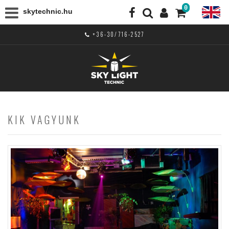
0
skytechnic.hu
+36-30/716-2527
KIK VAGYUNK