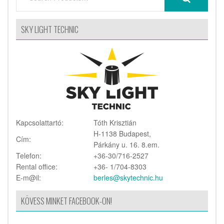
SKY LIGHT TECHNIC
Kapcsolattartó:
Tóth Krisztián
H-1138 Budapest,
Cím:
Párkány u. 16. 8.em.
Telefon:
+36-30/716-2527
Rental office:
+36- 1/704-8303
E-m@il:
berles@skytechnic.hu
KÖVESS MINKET FACEBOOK-ON!