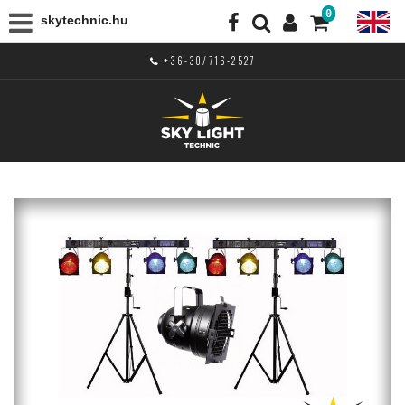
0
skytechnic.hu
+36-30/716-2527