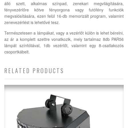
álló szett, alkalmas színpad, zenekari megvilágítására,
fényvezérlőre kötve fényorgona vagy futófény funkciók
megvalósítására, ezen felül 16-db memorizált program, valamint
zenevezérlést is lehetővé tesz.
Természetesen a lámpákat, vagy a vezérlőt külön is lehet bérelni,
az ár a komplett szettre vonatkozik, mely tartalmaz 8db PAR56
lámpát színfóliával, 1db vezérlőt, valamint egy 8-csatlakozós
csoportkábelt.
RELATED PRODUCTS