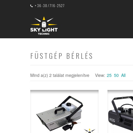
+36-30/716-2527
FÜSTGÉP BÉRLÉS
Mind a(z) 2 találat megjelenítve
View:
25
50
All