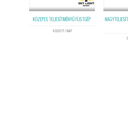
KÖZEPES TELJESÍTMÉNYŰ FÜSTGÉP
NAGYTELJESÍ
4 000
FT
/ NAP