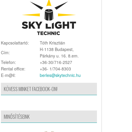
Kapcsolattartó:
Tóth Krisztián
H-1138 Budapest,
Cím:
Párkány u. 16. 8.em.
Telefon:
+36-30/716-2527
Rental office:
+36- 1/704-8303
E-m@il:
berles@skytechnic.hu
KÖVESS MINKET FACEBOOK-ON!
MINŐSÍTÉSEINK