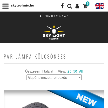
0
skytechnic.hu
+36-30/716-2527
PAR LÁMPA KÖLCSÖNZÉS
Összesen 1 találat
View:
25
50
All