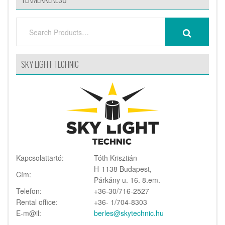
SEARCH
SEARCH
FOR:
SKY LIGHT TECHNIC
Kapcsolattartó:
Tóth Krisztián
H-1138 Budapest,
Cím:
Párkány u. 16. 8.em.
Telefon:
+36-30/716-2527
Rental office:
+36- 1/704-8303
E-m@il:
berles@skytechnic.hu