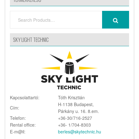
SEARCH
SEARCH
FOR:
SKY LIGHT TECHNIC
Kapcsolattartó:
Tóth Krisztián
H-1138 Budapest,
Cím:
Párkány u. 16. 8.em.
Telefon:
+36-30/716-2527
Rental office:
+36- 1/704-8303
E-m@il:
berles@skytechnic.hu