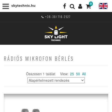
0
skytechnic.hu
+36-30/716-2527
RÁDIÓS MIKROFON BÉRLÉS
Összesen 1 találat
View:
25
50
All