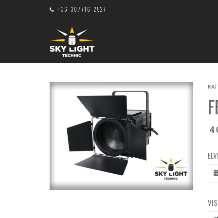
+36-30/716-2527
KAT
F
4
ELV
VIS