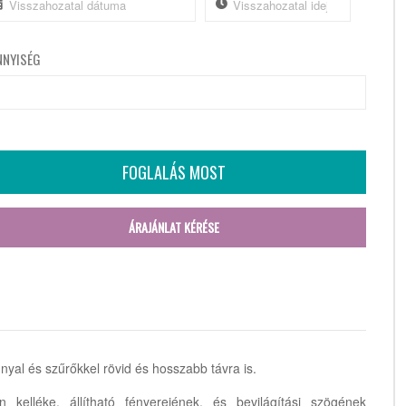
NNYISÉG
FOGLALÁS MOST
ÁRAJÁNLAT KÉRÉSE
nyal és szűrőkkel rövid és hosszabb távra is.
n kelléke, állítható fényerejének, és bevilágítási szögének