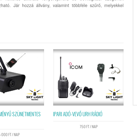
ható. Jár hozzá állvány, valamint többféle szűrő, melyekkel
TMÉNYŰ SZÜNETMENTES
IPARI ADÓ-VEVŐ URH RÁDIÓ
750
FT
/ NAP
5 000
FT
/ NAP