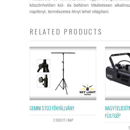
köszönhetően kül- és beltéren tökéletesen alkalmaz
napfényt, természetes fényt lehet világítani.
RELATED PRODUCTS
GEMINI ST03 FÉNYÁLLVÁNY
NAGYTELJESÍ
FÜSTGÉP
2 000
FT
/ NAP