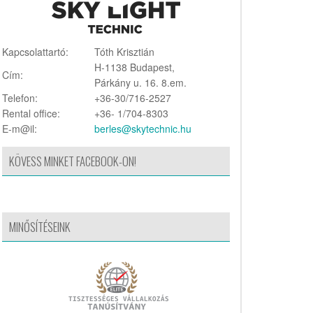
Kapcsolattartó:
Tóth Krisztián
H-1138 Budapest,
Cím:
Párkány u. 16. 8.em.
Telefon:
+36-30/716-2527
Rental office:
+36- 1/704-8303
E-m@il:
berles@skytechnic.hu
KÖVESS MINKET FACEBOOK-ON!
MINŐSÍTÉSEINK