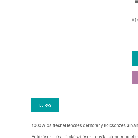
ME
LEÍRÁS
1000W-os fresnel lencsés derítőfény kölcsönzés állván
Fotózások, és filmkészítések egyik elengedhetetle